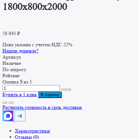
1800x800x2000
58 045
₽
Цена указана с учетом НДС 22%
Нашли дешевле?
Артикул
Наличие
По запросу
Рейтинг
Оценка
5
из 5
Количество
товара
Купить в 1 клик
В корзину
Вешало
для
Расчитать стоимость и срок доставки
дефростации
туш
1800x800x2000
Характеристики
Отзывы (0)