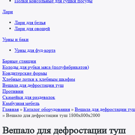
Полки консольные для сушки посуды
Лари
Лари для белья
Лари для овощей
Урны и баки
Урны для фуд-корта
Барные станции
Колоды для рубки мяса (полуфабрикатов)
Кондитерские формы
Хлебные лотки к хлебным шкафам
Вешала для дефростации туш
Противни
Скамейки для раздевалок
Камбузная мебель
Главная
»
Каталог оборудования
»
Вешала для дефростации ту
»
Вешало для дефростации туш 1800x800x2000
Вешало для дефростации туш