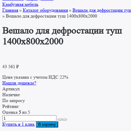
Камбузная мебель
Главная
»
Каталог оборудования
»
Вешала для дефростации ту
»
Вешало для дефростации туш 1400x800x2000
Вешало для дефростации туш
1400x800x2000
43 561
₽
Цена указана с учетом НДС 22%
Нашли дешевле?
Артикул
Наличие
По запросу
Рейтинг
Оценка
5
из 5
Количество
товара
Купить в 1 клик
В корзину
Вешало