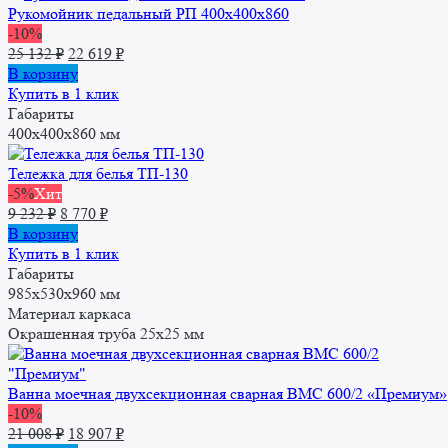
Рукомойник педальный РП 400x400x860
-10%
Первоначальная
Текущая
25 132
₽
22 619
₽
цена
цена:
В корзину
составляла
22
Купить в 1 клик
25
619 ₽.
Габариты
132 ₽.
400x400x860 мм
Тележка для белья ТП-130
-5%
Хит
Первоначальная
Текущая
9 232
₽
8 770
₽
цена
цена:
В корзину
составляла
8
Купить в 1 клик
9
770 ₽.
Габариты
232 ₽.
985х530х960 мм
Материал каркаса
Окрашенная труба 25x25 мм
Ванна моечная двухсекционная сварная ВМС 600/2 «Премиум»
-10%
Первоначальная
Текущая
21 008
₽
18 907
₽