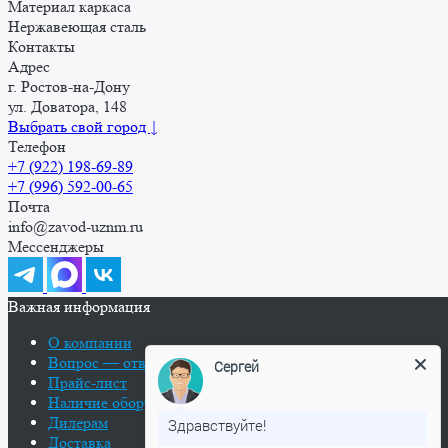
Материал каркаса
Нержавеющая сталь
Контакты
Адрес
г. Ростов-на-Дону
Сергей
ул. Доватора, 148
Выбрать свой город ↓
Телефон
Здравствуйте!
+7 (922) 198-69-89
+7 (996) 592-00-65
Могу ли я Вам помочь чем-либо?
Почта
info@zavod-uznm.ru
Мессенджеры
Введите сообщение
Важная информация
О компании
Вопрос — ответ
Прайс-лист
Наличие оборудования
Дилерам
Доставка