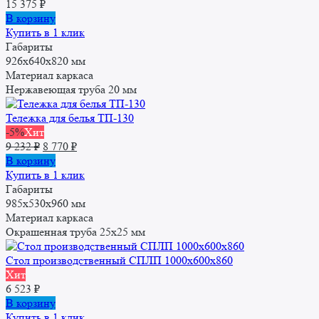
15 375
₽
В корзину
Купить в 1 клик
Габариты
926х640х820 мм
Материал каркаса
Нержавеющая труба 20 мм
Тележка для белья ТП-130
-5%
Хит
Первоначальная
Текущая
9 232
₽
8 770
₽
цена
цена:
В корзину
составляла
8
Купить в 1 клик
9
770 ₽.
Габариты
232 ₽.
985х530х960 мм
Материал каркаса
Окрашенная труба 25x25 мм
Стол производственный СПЛП 1000х600х860
Хит
6 523
₽
В корзину
Купить в 1 клик