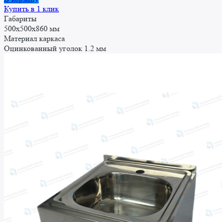
составляла
6
Купить в 1 клик
7
455 ₽.
Габариты
172 ₽.
500x500x860 мм
Материал каркаса
Оцинкованный уголок 1.2 мм