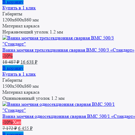
цена
цена:
В корзину
составляла
18
Купить в 1 клик
21
907 ₽.
Габариты
008 ₽.
1200х600х860 мм
Материал каркаса
Нержавеющий уголок 1.2 мм
Ванна моечная трехсекционная сварная ВМС 500/3 «Стандарт»
-10%
Первоначальная
Текущая
18 487
₽
16 638
₽
цена
цена:
В корзину
составляла
16
Купить в 1 клик
18
638 ₽.
Габариты
487 ₽.
1500x500x860 мм
Материал каркаса
Оцинкованный уголок 1.2 мм
Ванна моечная односекционная сварная ВМC 500/1 «Стандарт
-10%
Хит
Первоначальная
Текущая
7 172
₽
6 455
₽
цена
цена:
В корзину