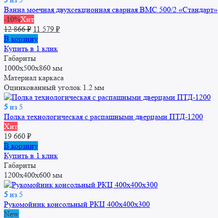
Ванна моечная двухсекционная сварная ВМС 500/2 «Стандарт»
-10%
Хит
Первоначальная
Текущая
12 866
₽
11 579
₽
цена
цена:
В корзину
составляла
11
Купить в 1 клик
12
579 ₽.
Габариты
866 ₽.
1000х500х860 мм
Материал каркаса
Оцинкованный уголок 1.2 мм
5
из 5
Полка технологическая с распашными дверцами ПТД-1200
Хит
19 660
₽
В корзину
Купить в 1 клик
Габариты
1200x400x600 мм
5
из 5
Рукомойник консольный РКЦ 400x400x300
New