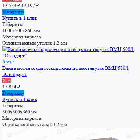
Первоначальная
Текущая
13 553
₽
12 197
₽
цена
цена:
В корзину
составляла
12
Купить в 1 клик
13
197 ₽.
Габариты
553 ₽.
1000x500x860 мм
Материал каркаса
Оцинкованный уголок 1.2 мм
5
из 5
Ванна моечная односекционная цельнотянутая ВМЦ 500/1
«Стандарт»
Хит
15 884
₽
В корзину
Купить в 1 клик
Габариты
500x500x860 мм
Материал каркаса
Оцинкованный уголок 1.2 мм