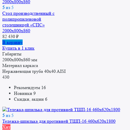
5
из 5
Стол производственный с
полипропиленовой
столешницей «СПС»
2000x800x860
82 430
₽
В корзину
Купить в 1 клик
Габариты
2000x800x860 мм
Материал каркаса
Нержавеющая труба 40x40 AISI
430
Рекомендуем
16
Новинки
9
Скидки, акции
6
5
из 5
Тележка-шпилька для противней ТШП-16 460x620x1800
Хит