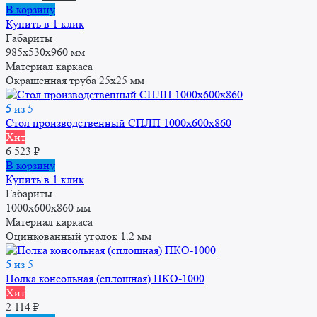
цена
цена:
В корзину
составляла
8
Купить в 1 клик
9
770 ₽.
Габариты
232 ₽.
985х530х960 мм
Материал каркаса
Окрашенная труба 25x25 мм
5
из 5
Стол производственный СПЛП 1000х600х860
Хит
6 523
₽
В корзину
Купить в 1 клик
Габариты
1000x600x860 мм
Материал каркаса
Оцинкованный уголок 1.2 мм
5
из 5
Полка консольная (сплошная) ПКО-1000
Хит
2 114
₽