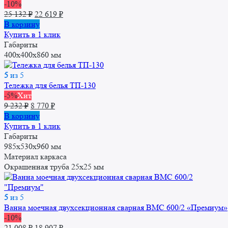
-10%
Первоначальная
Текущая
25 132
₽
22 619
₽
цена
цена:
В корзину
составляла
22
Купить в 1 клик
25
619 ₽.
Габариты
132 ₽.
400x400x860 мм
5
из 5
Тележка для белья ТП-130
-5%
Хит
Первоначальная
Текущая
9 232
₽
8 770
₽
цена
цена:
В корзину
составляла
8
Купить в 1 клик
9
770 ₽.
Габариты
232 ₽.
985х530х960 мм
Материал каркаса
Окрашенная труба 25x25 мм
5
из 5
Ванна моечная двухсекционная сварная ВМС 600/2 «Премиум»
-10%
Первоначальная
Текущая
21 008
₽
18 907
₽