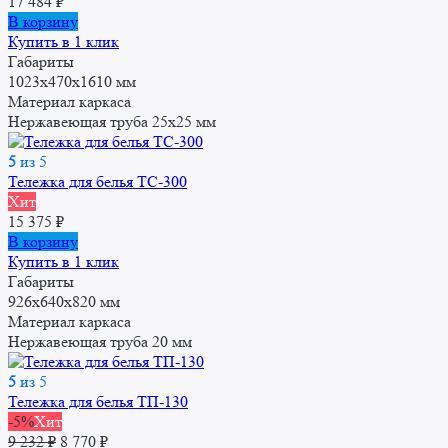
17 484
₽
В корзину
Купить в 1 клик
Габариты
1023х470х1610 мм
Материал каркаса
Нержавеющая труба 25x25 мм
5
из 5
Тележка для белья ТС-300
Хит
15 375
₽
В корзину
Купить в 1 клик
Габариты
926х640х820 мм
Материал каркаса
Нержавеющая труба 20 мм
5
из 5
Тележка для белья ТП-130
-5%
Хит
Первоначальная
Текущая
9 232
₽
8 770
₽