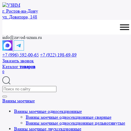
Перейти
к
г. Ростов-на-Дону
содержанию
ул. Доватора, 148
info@zavod-uznm.ru
+7 (996) 592-00-65
+7 (922) 198-69-89
Заказать звонок
Каталог
товаров
0
Search
for:
Ванны моечные
Ванны моечные односекционные
Ванны моечные односекционные сварные
Ванны моечные односекционные цельнотянутые
Ванны моечные двухсекционные