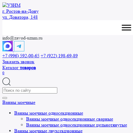
Перейти
к
г. Ростов-на-Дону
содержанию
ул. Доватора, 148
info@zavod-uznm.ru
+7 (996) 592-00-65
+7 (922) 198-69-89
Заказать звонок
Каталог
товаров
0
Search
for:
Ванны моечные
Ванны моечные односекционные
Ванны моечные односекционные сварные
Ванны моечные односекционные цельнотянутые
Ванны моечные двухсекционные