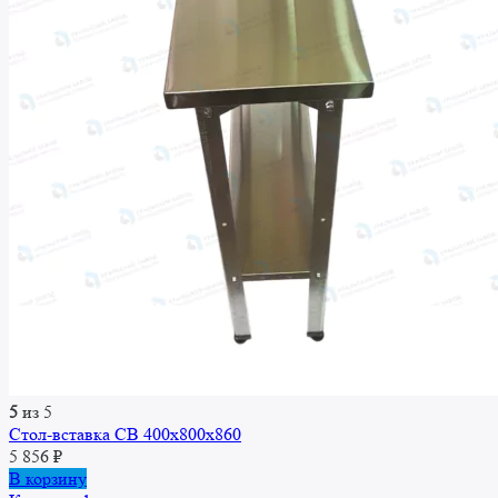
5
из 5
Стол-вставка CВ 400x800x860
5 856
₽
В корзину