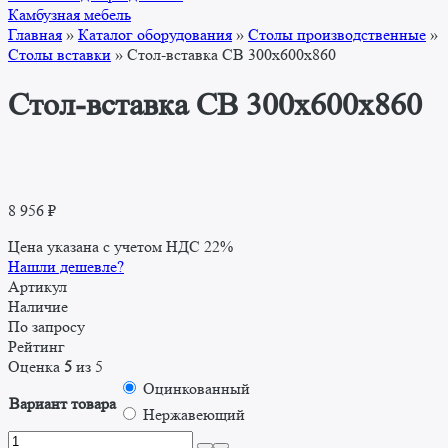
Камбузная мебель
Главная
»
Каталог оборудования
»
Столы производственные
»
Столы вставки
»
Стол-вставка CВ 300x600x860
Стол-вставка CВ 300x600x860
8 956
₽
Цена указана с учетом НДС 22%
Нашли дешевле?
Артикул
Наличие
По запросу
Рейтинг
Оценка
5
из 5
Оцинкованный
Вариант товара
Нержавеющий
Количество