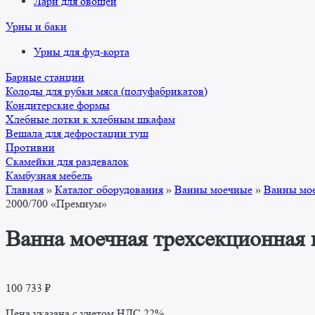
Лари для овощей
Урны и баки
Урны для фуд-корта
Барные станции
Колоды для рубки мяса (полуфабрикатов)
Кондитерские формы
Хлебные лотки к хлебным шкафам
Вешала для дефростации туш
Противни
Скамейки для раздевалок
Камбузная мебель
Главная
»
Каталог оборудования
»
Ванны моечные
»
Ванны мо
2000/700 «Премиум»
Ванна моечная трехсекционная
100 733
₽
Цена указана с учетом НДС 22%