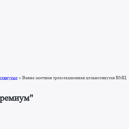
отянутые
»
Ванна моечная трехсекционная цельнотянутая ВМЦ
Премиум"