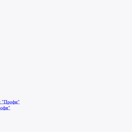
й "Профи"
рофи"