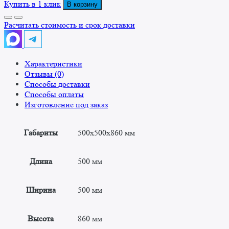
товара
Купить в 1 клик
В корзину
Ванна
моечная
Расчитать стоимость и срок доставки
для
санитарной
обработки
Характеристики
яиц
Отзывы (0)
ВМя
Способы доставки
500x500x860
Способы оплаты
"Премиум"
Изготовление под заказ
Габариты
500x500x860 мм
Длина
500 мм
Ширина
500 мм
Высота
860 мм