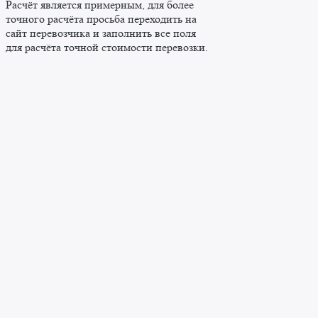
Расчёт является примерным, для более
точного расчёта просьба переходить на
сайт перевозчика и заполнить все поля
для расчёта точной стоимости перевозки.
Сергей
Здравствуйте!
Могу ли я Вам помочь чем-либо?
Введите сообщение