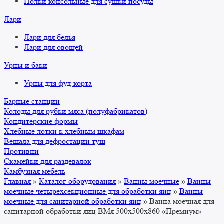
Полки консольные для сушки посуды
Лари
Лари для белья
Лари для овощей
Урны и баки
Урны для фуд-корта
Барные станции
Колоды для рубки мяса (полуфабрикатов)
Кондитерские формы
Хлебные лотки к хлебным шкафам
Вешала для дефростации туш
Противни
Скамейки для раздевалок
Камбузная мебель
Главная
»
Каталог оборудования
»
Ванны моечные
»
Ванны
моечные четырехсекционные для обработки яиц
»
Ванны
моечные для санитарной обработки яиц
»
Ванна моечная для
санитарной обработки яиц ВМя 500x500x860 «Премиум»