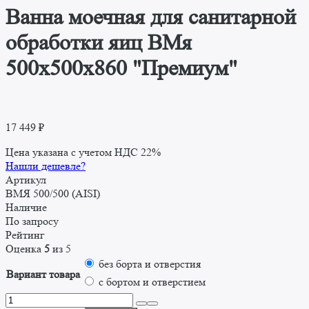
Ванна моечная для санитарной
обработки яиц ВМя
500x500x860 "Премиум"
17 449
₽
Цена указана с учетом НДС 22%
Нашли дешевле?
Артикул
ВМЯ 500/500 (AISI)
Наличие
По запросу
Рейтинг
Оценка
5
из 5
без борта и отверстия
Вариант товара
с бортом и отверстием
Количество