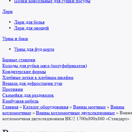
Полки консольные для сушки посуды
Лари
Лари для белья
Лари для овощей
Урны и баки
Урны для фуд-корта
Барные станции
Колоды для рубки мяса (полуфабрикатов)
Кондитерские формы
Хлебные лотки к хлебным шкафам
Вешала для дефростации туш
Противни
Скамейки для раздевалок
Камбузная мебель
Главная
»
Каталог оборудования
»
Ванны моечные
»
Ванны
котломоечные
»
Ванны котломоечные двухсекционные
»
Ванн
котломоечная двухсекционная ВК/2 1700x800x860 «Стандарт»