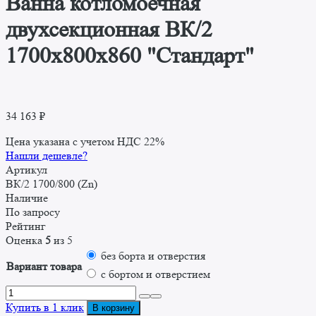
Ванна котломоечная
двухсекционная ВК/2
1700x800x860 "Стандарт"
34 163
₽
Цена указана с учетом НДС 22%
Нашли дешевле?
Артикул
ВК/2 1700/800 (Zn)
Наличие
По запросу
Рейтинг
Оценка
5
из 5
без борта и отверстия
Вариант товара
с бортом и отверстием
Количество
товара
Купить в 1 клик
В корзину