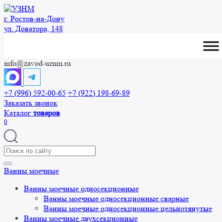
Перейти
к
г. Ростов-на-Дону
содержанию
ул. Доватора, 148
info@zavod-uznm.ru
+7 (996) 592-00-65
+7 (922) 198-69-89
Заказать звонок
Каталог
товаров
0
Search
for:
Ванны моечные
Ванны моечные односекционные
Ванны моечные односекционные сварные
Ванны моечные односекционные цельнотянутые
Ванны моечные двухсекционные