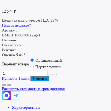
12 574
₽
Цена указана с учетом НДС 22%
Нашли дешевле?
Артикул
ВМРП 1000/500 (Zn)-1
Наличие
По запросу
Рейтинг
Оценка
5
из 5
Оцинкованный
Вариант товара
Нержавеющий
Количество
товара
Купить в 1 клик
В корзину
Стол
с
Расчитать стоимость и срок доставки
моечным
отделением
1000x500x860
Характеристики