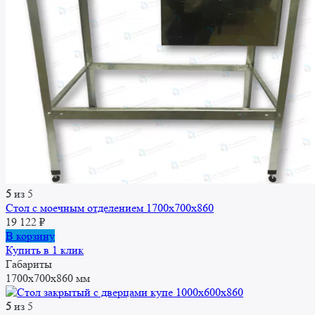
5
из 5
Стол с моечным отделением 1700x700x860
19 122
₽
В корзину
Купить в 1 клик
Габариты
1700x700x860 мм
5
из 5