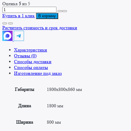
Оценка
5
из 5
Количество
товара
Купить в 1 клик
В корзину
Стол
производственный
Расчитать стоимость и срок доставки
с
выдвижными
ящиками
Характеристики
СПОЯ
Отзывы (0)
1800x800x860
Способы доставки
Способы оплаты
Изготовление под заказ
Габариты
1800x800x860 мм
Длина
1800 мм
Ширина
800 мм