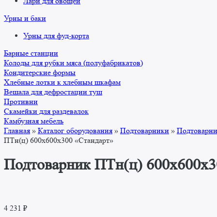
Лари для овощей
Урны и баки
Урны для фуд-корта
Барные станции
Колоды для рубки мяса (полуфабрикатов)
Кондитерские формы
Хлебные лотки к хлебным шкафам
Вешала для дефростации туш
Противни
Скамейки для раздевалок
Камбузная мебель
Главная
»
Каталог оборудования
»
Подтоварники
»
Подтоварни
ПТн(ц) 600x600x300 «Стандарт»
Подтоварник ПТн(ц) 600x600x3
4 231
₽