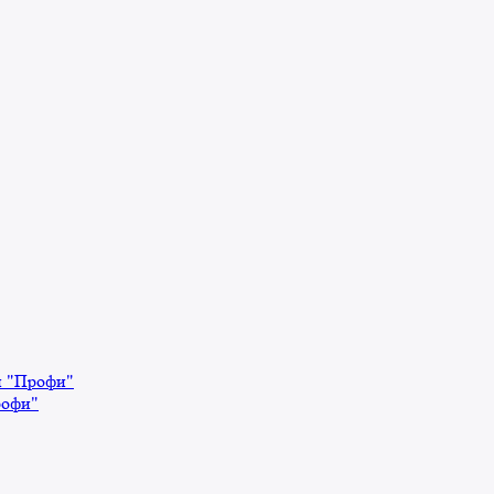
й "Профи"
рофи"